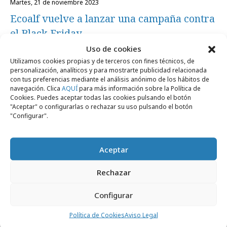
martes, 21 de noviembre 2023
Ecoalf vuelve a lanzar una campaña contra
el Black Friday
Uso de cookies
Utilizamos cookies propias y de terceros con fines técnicos, de
Marcas y ESG
personalización, analíticos y para mostrarte publicidad relacionada
con tus preferencias mediante el análisis anónimo de los hábitos de
navegación. Clica
AQUÍ
para más información sobre la Política de
Cookies. Puedes aceptar todas las cookies pulsando el botón
"Aceptar" o configurarlas o rechazar su uso pulsando el botón
"Configurar".
Aceptar
Rechazar
Configurar
lunes, 4 de septiembre 2023
Ecoalf lanza sus zapatillas hechas con fibra
Política de Cookies
Aviso Legal