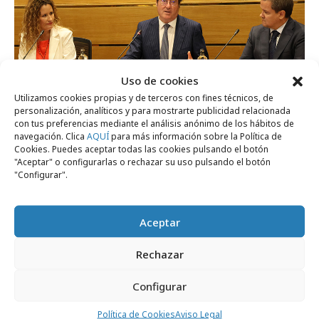
Uso de cookies
Utilizamos cookies propias y de terceros con fines técnicos, de
personalización, analíticos y para mostrarte publicidad relacionada
con tus preferencias mediante el análisis anónimo de los hábitos de
navegación. Clica
AQUÍ
para más información sobre la Política de
miércoles, 22 de julio 2026
Cookies. Puedes aceptar todas las cookies pulsando el botón
"Aceptar" o configurarlas o rechazar su uso pulsando el botón
La sostenibilidad en Iberoamérica: más
"Configurar".
regulación, nuevos desafíos
Aceptar
Área de expertos
Rechazar
Configurar
Política de Cookies
Aviso Legal