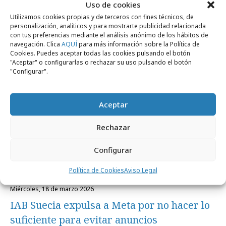
Uso de cookies
miércoles, 13 de mayo 2026
Utilizamos cookies propias y de terceros con fines técnicos, de
personalización, analíticos y para mostrarte publicidad relacionada
Ética en la publicidad y otros cuentos de
con tus preferencias mediante el análisis anónimo de los hábitos de
hadas
navegación. Clica
AQUÍ
para más información sobre la Política de
Cookies. Puedes aceptar todas las cookies pulsando el botón
"Aceptar" o configurarlas o rechazar su uso pulsando el botón
"Configurar".
Internacional
Aceptar
Rechazar
Configurar
Política de Cookies
Aviso Legal
miércoles, 18 de marzo 2026
IAB Suecia expulsa a Meta por no hacer lo
suficiente para evitar anuncios