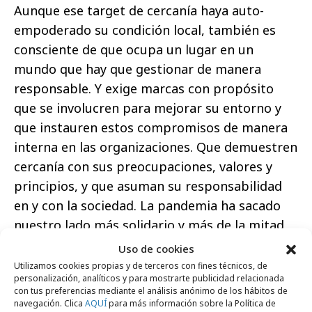
Aunque ese target de cercanía haya auto-
empoderado su condición local, también es
consciente de que ocupa un lugar en un
mundo que hay que gestionar de manera
responsable. Y exige marcas con propósito
que se involucren para mejorar su entorno y
que instauren estos compromisos de manera
interna en las organizaciones. Que demuestren
cercanía con sus preocupaciones, valores y
principios, y que asuman su responsabilidad
en y con la sociedad. La pandemia ha sacado
nuestro lado más solidario y más de la mitad
de la población afirma que tiene un mayor
Uso de cookies
sentimiento de pertenencia a su comunidad.
Utilizamos cookies propias y de terceros con fines técnicos, de
personalización, analíticos y para mostrarte publicidad relacionada
Lo hemos visto reflejado en Google con el
con tus preferencias mediante el análisis anónimo de los hábitos de
aumento de las búsquedas que incluyen la
navegación. Clica
AQUÍ
para más información sobre la Política de