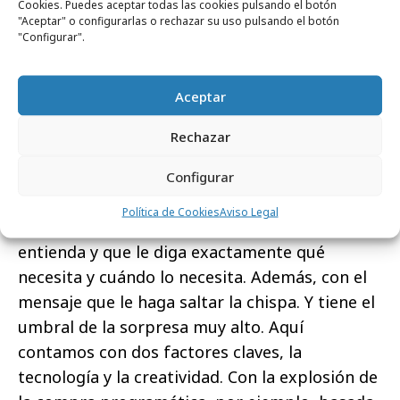
Cookies. Puedes aceptar todas las cookies pulsando el botón
frase “cerca de mí”, que han alcanzado
"Aceptar" o configurarlas o rechazar su uso pulsando el botón
máximos históricos, o de “apoyar empresas
"Configurar".
locales”, que crecieron más de un 20.000% en
todo el mundo.
Aceptar
La parte emocional del arraigo consciente
Rechazar
tiene más que ver con entender lo que puede
motivar a este target y estar cerca de sus
Configurar
necesidades. El target de cercanía no va a
Política de Cookies
Aviso Legal
perder el tiempo, necesita alguien que le
entienda y que le diga exactamente qué
necesita y cuándo lo necesita. Además, con el
mensaje que le haga saltar la chispa. Y tiene el
umbral de la sorpresa muy alto. Aquí
contamos con dos factores claves, la
tecnología y la creatividad. Con la explosión de