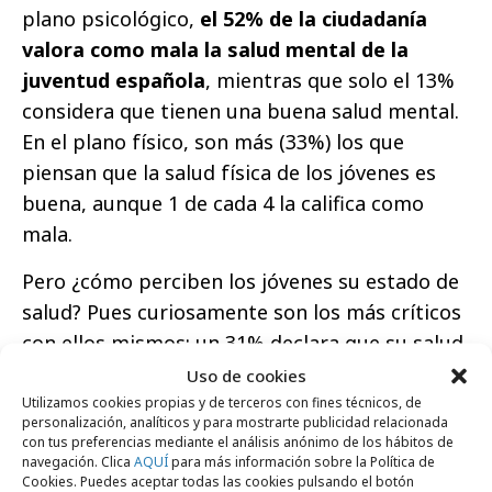
plano psicológico,
el 52% de la ciudadanía
valora como mala la salud mental de la
juventud española
, mientras que solo el 13%
considera que tienen una buena salud mental.
En el plano físico, son más (33%) los que
piensan que la salud física de los jóvenes es
buena, aunque 1 de cada 4 la califica como
mala.
Pero ¿cómo perciben los jóvenes su estado de
salud? Pues curiosamente son los más críticos
con ellos mismos: un 31% declara que su salud
física es mala (31%) frente a un 29% que la
Uso de cookies
considera buena. Cuando tienen que valorar su
Utilizamos cookies propias y de terceros con fines técnicos, de
personalización, analíticos y para mostrarte publicidad relacionada
salud mental, los datos son aún peores, el 55%
con tus preferencias mediante el análisis anónimo de los hábitos de
navegación. Clica
AQUÍ
para más información sobre la Política de
dice que es mala y solo un 17% considera que
Cookies. Puedes aceptar todas las cookies pulsando el botón