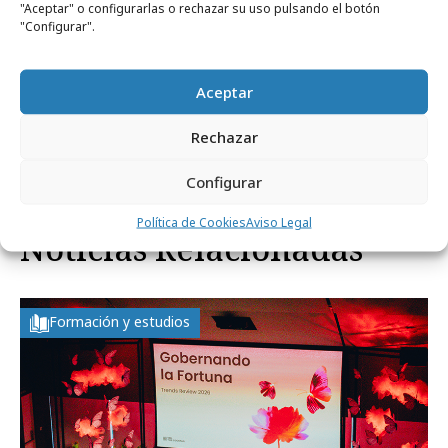
es buena.
"Aceptar" o configurarlas o rechazar su uso pulsando el botón
"Configurar".
Aceptar
Comparte
Rechazar
Configurar
Política de Cookies
Aviso Legal
Noticias Relacionadas
Formación y estudios