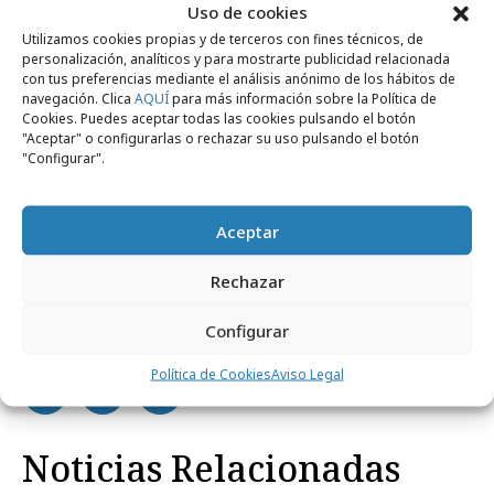
Uso de cookies
Utilizamos cookies propias y de terceros con fines técnicos, de
En la foto, de izquierda a derecha: Blanca Rico,
personalización, analíticos y para mostrarte publicidad relacionada
con tus preferencias mediante el análisis anónimo de los hábitos de
Álvaro de Vicente y María Miras.
navegación. Clica
AQUÍ
para más información sobre la Política de
Cookies. Puedes aceptar todas las cookies pulsando el botón
Puedes leer el debate completo en el número
"Aceptar" o configurarlas o rechazar su uso pulsando el botón
"Configurar".
de junio, Especial Agencias Independientes, de
la revista Ctrl ControlPublicidad.
Aceptar
Rechazar
Configurar
Comparte
Política de Cookies
Aviso Legal
Noticias Relacionadas