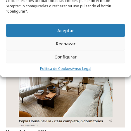
Cookies. Puedes aceptar todas las cookies pulsando el botón
"Aceptar" o configurarlas o rechazar su uso pulsando el botón
"Configurar".
martes, 30 de junio 2026
Lexus hace del mercado de las flores un
Aceptar
laboratorio creativo
Rechazar
Campañas
Configurar
Política de Cookies
Aviso Legal