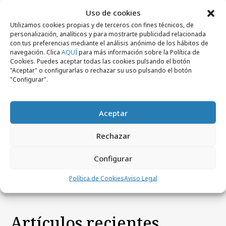
Uso de cookies
Utilizamos cookies propias y de terceros con fines técnicos, de
personalización, analíticos y para mostrarte publicidad relacionada
con tus preferencias mediante el análisis anónimo de los hábitos de
navegación. Clica
AQUÍ
para más información sobre la Política de
Cookies. Puedes aceptar todas las cookies pulsando el botón
"Aceptar" o configurarlas o rechazar su uso pulsando el botón
"Configurar".
Aceptar
viernes, 7 de noviembre 2025
Rechazar
Transparencia, medición y eficacia entre
agencias y anunciantes
Configurar
Política de Cookies
Aviso Legal
Artículos recientes