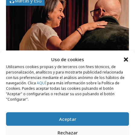
Marcas y ESG
Uso de cookies
Utilizamos cookies propias y de terceros con fines técnicos, de
personalización, analíticos y para mostrarte publicidad relacionada
con tus preferencias mediante el análisis anónimo de los hábitos de
domingo, 19 de julio 2026
navegación. Clica
AQUÍ
para más información sobre la Política de
Cookies. Puedes aceptar todas las cookies pulsando el botón
La AECC reivindica una atención más
"Aceptar" o configurarlas o rechazar su uso pulsando el botón
humana
"Configurar".
Campañas
Aceptar
Rechazar