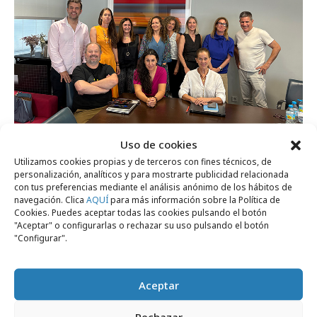
Uso de cookies
miércoles, 17 de junio 2026
Utilizamos cookies propias y de terceros con fines técnicos, de
Campañas Finalistas IV Edición Premios
personalización, analíticos y para mostrarte publicidad relacionada
con tus preferencias mediante el análisis anónimo de los hábitos de
OOHLovers
navegación. Clica
AQUÍ
para más información sobre la Política de
Cookies. Puedes aceptar todas las cookies pulsando el botón
"Aceptar" o configurarlas o rechazar su uso pulsando el botón
Formación y estudios
"Configurar".
Aceptar
Rechazar