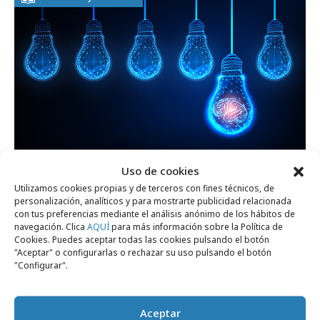
Uso de cookies
Utilizamos cookies propias y de terceros con fines técnicos, de
miércoles, 15 de julio 2026
personalización, analíticos y para mostrarte publicidad relacionada
con tus preferencias mediante el análisis anónimo de los hábitos de
La nueva fórmula del éxito creativo: IA +
navegación. Clica
AQUÍ
para más información sobre la Política de
comunidad
Cookies. Puedes aceptar todas las cookies pulsando el botón
"Aceptar" o configurarlas o rechazar su uso pulsando el botón
"Configurar".
Opinión
Aceptar