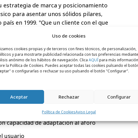
su estrategia de marca y posicionamiento
sico para asentar unos sólidos pilares,
 país en 1999. "Que un cliente con el que
 años se muestre tan satisfecho que nos
Uso de cookies
 de uno de sus proyectos de mayor
 buena noticia: satisfacción por el
lizamos cookies propias y de terceros con fines técnicos, de personalización,
líticos y para mostrarte publicidad relacionada con tus preferencias mediante
importante proyección de futuro", explica
lisis anónimo de los hábitos de navegación. Clica
AQUÍ
para más informació
olabels.
re la Política de Cookies. Puedes aceptar todas las cookies pulsando el botó
eptar" o configurarlas o rechazar su uso pulsando el botón "Configurar".
l posicionamiento de Barclaycard durante
emás, dotará a Madrid de un renovado
mejoras:
Aceptar
Rechazar
Configurar
ocio y entretenimiento como deportivos
Política de Cookies
Aviso Legal
con capacidad de adaptación al aforo
el usuario