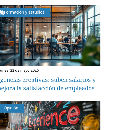
Formación y estudios
iernes, 22 de mayo 2026
gencias creativas: suben salarios y
ejora la satisfacción de empleados
Opinión