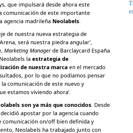
T
ys, que impulsará desde ahora este
e
 la comunicación de este importante
la agencia madrileña
Neolabels
.
eje de nuestra nueva estrategia de
Arena, será nuestra piedra angular’,
e,
Marketing Manager
de Barclaycard España.
Neolabels la
estrategia de
lización de nuestra marca
en el mercado
esultados, por lo que no podíamos pensar
r la comunicación de este nuevo y
e estamos viviendo ahora’.
eolabels son ya más que conocidos
. Desde
a decidió apostar por la agencia cuando
 comunicación on/off bien definida y
nto, Neolabels ha trabajado junto con