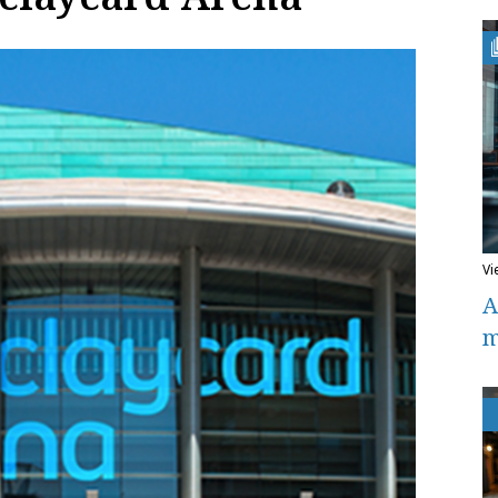
v
A
m