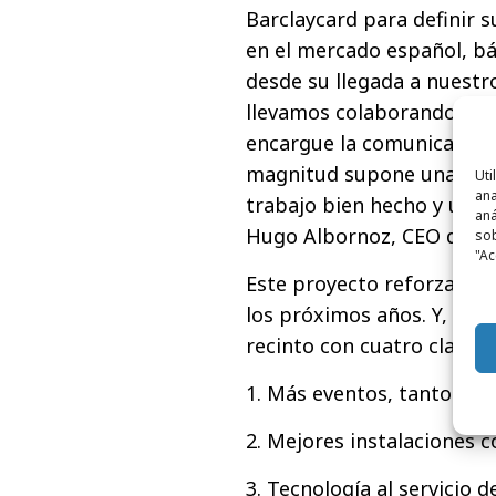
Barclaycard para definir 
en el mercado español, bá
desde su llegada a nuestro
llevamos colaborando dos
encargue la comunicación
magnitud supone una doble
Uti
ana
trabajo bien hecho y una 
aná
Hugo Albornoz, CEO de Ne
sob
"Ac
Este proyecto reforzará e
los próximos años. Y, ad
recinto con cuatro claras 
1. Más eventos, tanto de 
2. Mejores instalaciones 
3. Tecnología al servicio d