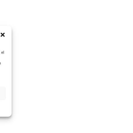
 el
n
n