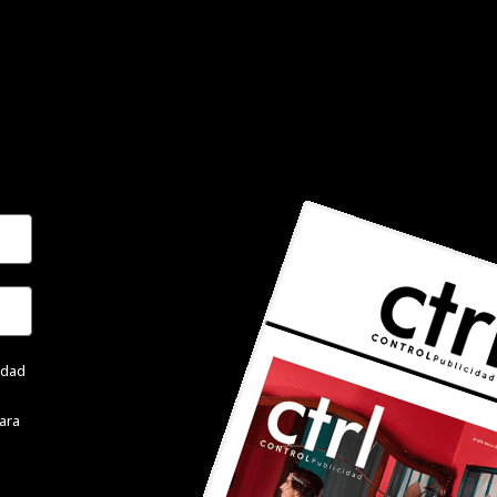
cidad
ara