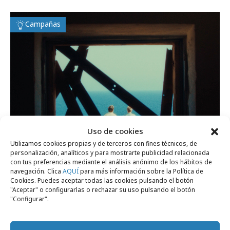
Campañas
Uso de cookies
Utilizamos cookies propias y de terceros con fines técnicos, de
personalización, analíticos y para mostrarte publicidad relacionada
con tus preferencias mediante el análisis anónimo de los hábitos de
viernes, 10 de julio 2026
navegación. Clica
AQUÍ
para más información sobre la Política de
Cookies. Puedes aceptar todas las cookies pulsando el botón
Llega la campaña de verano de la Lotería
"Aceptar" o configurarlas o rechazar su uso pulsando el botón
de Navidad
"Configurar".