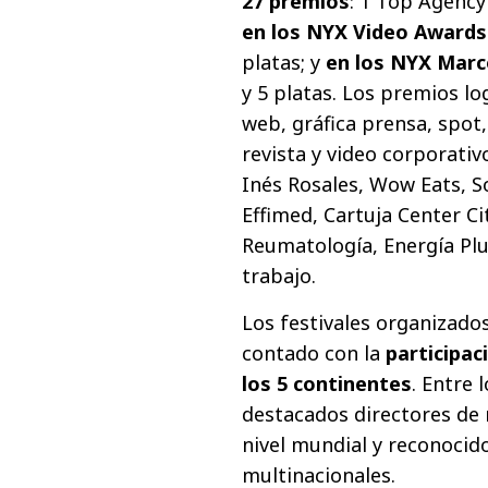
27 premios
: 1 Top Agency 
en los NYX Video Awards
platas; y
en los NYX Mar
y 5 platas. Los premios lo
web, gráfica prensa, spot, 
revista y video corporativo
Inés Rosales, Wow Eats, 
Effimed, Cartuja Center Ci
Reumatología, Energía Plu
trabajo.
Los festivales organizado
contado con la
participac
los 5 continentes
. Entre
destacados directores de
nivel mundial y reconocido
multinacionales.