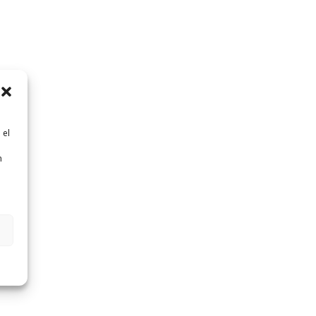
 el
n
n