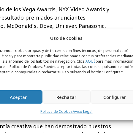
año de los Vega Awards, NYX Video Awards y
esultado premiados anunciantes
, McDonald´s, Dove, Unilever, Panasonic,
en, Nike, Ford, HP, Spotify, Mazda, eBay,
Uso de cookies
 Walt Disney, entre otros.
lizamos cookies propias y de terceros con fines técnicos, de personalización,
nocimientos, Parnaso lleva conseguidos
líticos y para mostrarte publicidad relacionada con tus preferencias mediante
lisis anónimo de los hábitos de navegación. Clica
AQUÍ
para más informació
o 2021,
un total de 107 premios
re la Política de Cookies. Puedes aceptar todas las cookies pulsando el botó
Awards, 1 Telly Awards, 16 Hermes Awards,
eptar" o configurarlas o rechazar su uso pulsando el botón "Configurar".
 W3 Awards, 9 Summit Creative Awards, 6
wards, 7 NYX Marcom Awards, 19 Muse
ards.
Aceptar
Rechazar
Configurar
dos por los reconocimientos. Agradecemos
Política de Cookies
Aviso Legal
ración que han tenido los diferentes
entía creativa que han demostrado nuestros