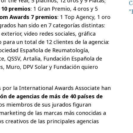
of the Year, 5 platinos, 12 oros y 9 Platas;
C
 10 premios
: 1 Gran Premio, 4 oros y 5
"
com Awards 7 premios
: 1 Top Agency, 1 oro
grados han sido en 7 categorías distintas:
exterior, video redes sociales, gráfica
 para un total de 12 clientes de la agencia:
Sociedad Española de Reumatología,
te, QSSV, Artalia, Fundación Española de
s, Muro, DPV Solar y Fundación quiero
s por la International Awards Associate han
ión de agencias de más de 40 países de
 los miembros de sus jurados figuran
 marketing de las marcas más conocidas a
s creativos de las principales agencias