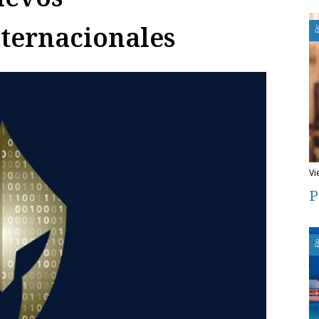
ternacionales
v
P