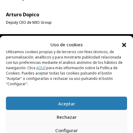
Arturo Dopico
Deputy CEO de MIO Group
Uso de cookies
Utilizamos cookies propias y de terceros con fines técnicos, de
RECIBE NUESTRA
personalización, analíticos y para mostrarte publicidad relacionada
con tus preferencias mediante el análisis anónimo de los hábitos de
NEWSLETTER
navegación. Clica
AQUÍ
para más información sobre la Política de
Cookies. Puedes aceptar todas las cookies pulsando el botón
"Aceptar" o configurarlas o rechazar su uso pulsando el botón
"Configurar".
Suscríbete gratis a nuestra newsletter para
recibir cada día el contenido más actual sobre
creatividad, publicidad, marketing, y
Aceptar
comunicación.
Rechazar
Configurar