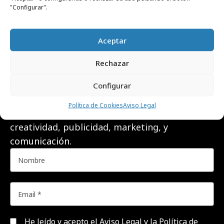
"Configurar".
Aceptar
RECIBE NUESTRA
Rechazar
NEWSLETTER
Configurar
Suscríbete gratis a nuestra newsletter para
Política de Cookies
Aviso Legal
recibir cada día el contenido más actual sobre
creatividad, publicidad, marketing, y
comunicación.
He leído y acepto el
Aviso Legal y la Política de