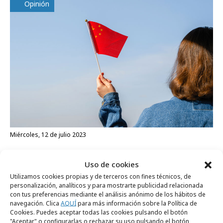
Opinión
miércoles, 12 de julio 2023
Cómo pueden plataformas y marcas
Uso de cookies
beneficiarse de China
Utilizamos cookies propias y de terceros con fines técnicos, de
personalización, analíticos y para mostrarte publicidad relacionada
María Ramiro
con tus preferencias mediante el análisis anónimo de los hábitos de
Head of Petal Ads Business Development Europe de HUAWEI Mobile
navegación. Clica
AQUÍ
para más información sobre la Política de
Services
Cookies. Puedes aceptar todas las cookies pulsando el botón
"Aceptar" o configurarlas o rechazar su uso pulsando el botón