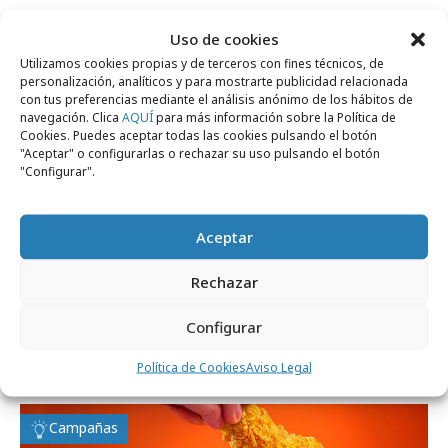
Uso de cookies
Campañas
Utilizamos cookies propias y de terceros con fines técnicos, de
personalización, analíticos y para mostrarte publicidad relacionada
con tus preferencias mediante el análisis anónimo de los hábitos de
navegación. Clica
AQUÍ
para más información sobre la Política de
Cookies. Puedes aceptar todas las cookies pulsando el botón
"Aceptar" o configurarlas o rechazar su uso pulsando el botón
"Configurar".
Aceptar
Rechazar
viernes, 20 de marzo 2026
Configurar
Popeyes lanza su nuevo Spicy Challege con
mucho picante
Política de Cookies
Aviso Legal
Campañas