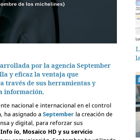
l
L
l
rrollada por la agencia September
la y eficaz la ventaja que
a través de sus herramientas y
la información.
nte nacional e internacional en el control
ia, ha asignado a
September
la creación de
sa y digital, para reforzar sus
Info ío, Mosaico HD y su servicio