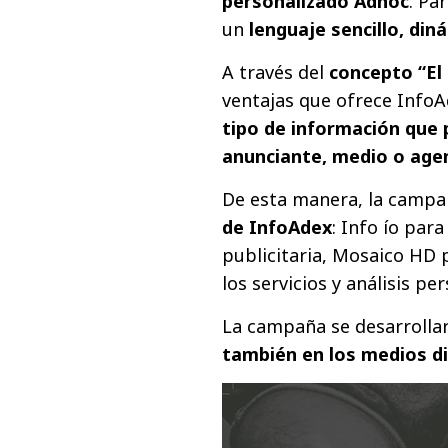
personalizado Adhoc
. Pa
un
lenguaje sencillo, din
A través del
concepto “El
ventajas que ofrece InfoA
tipo de información que 
anunciante, medio o agen
De esta manera, la campa
de InfoAdex
: Info ío par
publicitaria, Mosaico HD 
los servicios y análisis pe
La campaña se desarrolla
también en los medios di