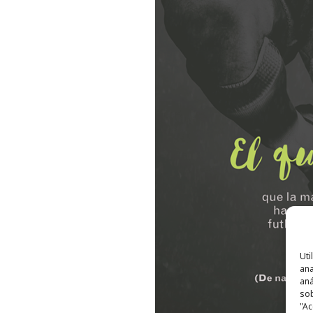
Uti
ana
aná
sob
"Ac