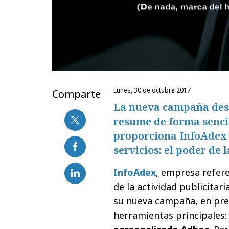
lunes, 30 de octubre 2017
Comparte
La nueva campaña desa
resume de forma sencil
proporciona InfoAdex 
servicios: el poder de 
InfoAdex
, empresa refere
de la actividad publicitar
su nueva campaña, en pren
herramientas principales: