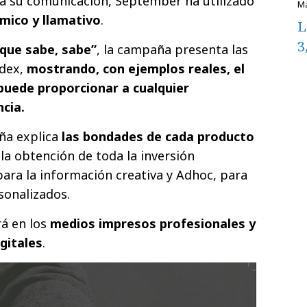
ra su comunicación, September ha utilizado
ámico y llamativo
.
L
3
 que sabe, sabe”
, la campaña presenta las
dex,
mostrando, con ejemplos reales, el
puede proporcionar a cualquier
cia.
ña explica
las bondades de cada producto
a la obtención de toda la inversión
para la información creativa y Adhoc, para
rsonalizados.
rá en los
medios impresos profesionales y
gitales
.