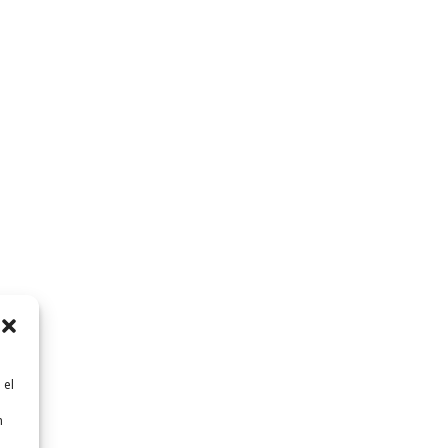
 el
n
n