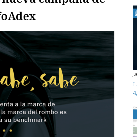
foAdex
ju
L
4