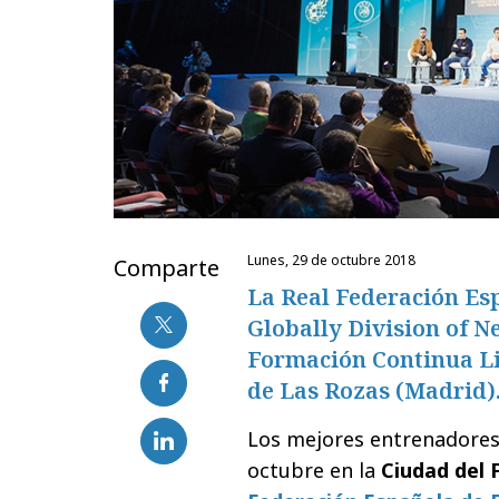
lunes, 29 de octubre 2018
Comparte
La Real Federación Esp
Globally Division of N
Formación Continua Li
de Las Rozas (Madrid)
Los mejores entrenadores 
octubre en la
Ciudad del 