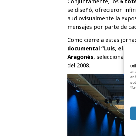
Conjuntamente, los
6 tot
se diseñó, ofrecieron infi
audiovisualmente la expos
mensajes por parte de ca
Como cierre a estas jornad
documental “Luis, el sabi
Aragonés
, seleccionador 
del 2008.
Uti
ana
aná
sob
"Ac