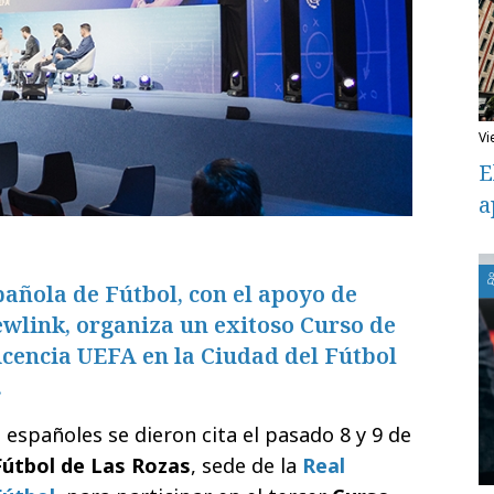
v
E
a
añola de Fútbol, con el apoyo de
ewlink, organiza un exitoso Curso de
cencia UEFA en la Ciudad del Fútbol
.
españoles se dieron cita el pasado 8 y 9 de
Fútbol de Las Rozas
, sede de la
Real