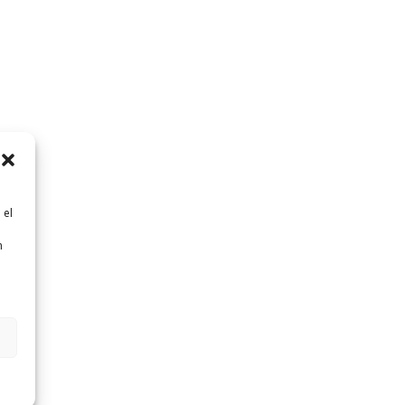
 el
n
n