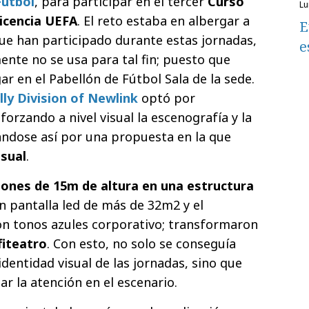
Fútbol
, para participar en el tercer
Curso
l
icencia UEFA
. El reto estaba en albergar a
E
ue han participado durante estas jornadas,
e
ente no se usa para tal fin; puesto que
ar en el Pabellón de Fútbol Sala de la sede.
lly Division of Newlink
optó por
forzando a nivel visual la escenografía y la
ándose así por una propuesta en la que
isual
.
lones de 15m de altura en una estructura
an pantalla led de más de 32m2 y el
on tonos azules corporativo; transformaron
fiteatro
. Con esto, no solo se conseguía
identidad visual de las jornadas, sino que
r la atención en el escenario.