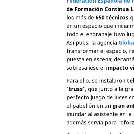
Federación Española de 
de Formación Continua L
los más de
650 técnicos
q
en un espacio que inicialm
todo el engranaje tuvo lug
Así pues, la agencia
Globa
transformar el espacio, re
puesta en escena; decant
sobresaliese el
impacto v
Para ello, se instalaron
te
`truss´
, que junto a la gr
perfecto juego de luces c
el pabellón en un
gran an
inundar al asistente en la 
además servía para reforza