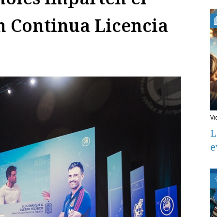
n Continua Licencia
v
L
e