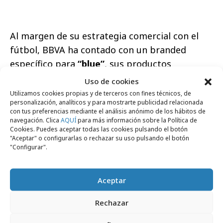
Al margen de su estrategia comercial con el
fútbol, BBVA ha contado con un branded
específico para
“blue”
, sus productos
bancarios para el segmento joven. La
Uso de cookies
integración en contenidos comenzó llamando y
Utilizamos cookies propias y de terceros con fines técnicos, de
personalización, analíticos y para mostrarte publicidad relacionada
vistiendo al equipo con los colores
con tus preferencias mediante el análisis anónimo de los hábitos de
corporativos del banco, y posteriormente ligó
navegación. Clica
AQUÍ
para más información sobre la Política de
Cookies. Puedes aceptar todas las cookies pulsando el botón
el concepto a una serie de valores. El jugador
"Aceptar" o configurarlas o rechazar su uso pulsando el botón
que mejor representase el valor de la semana,
"Configurar".
elegido conjuntamente entre el staff técnico y
la audiencia mediante los votos en la web,
Aceptar
recibiría el balón azul de favorito blue, así
como un premio de 1.000 euros en forma de
Rechazar
tarjeta blue prepago de BBVA. De esta forma,