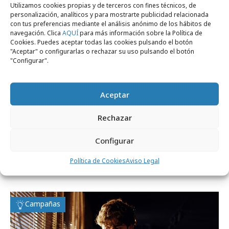
Utilizamos cookies propias y de terceros con fines técnicos, de
personalización, analíticos y para mostrarte publicidad relacionada
con tus preferencias mediante el análisis anónimo de los hábitos de
navegación. Clica
AQUÍ
para más información sobre la Política de
Cookies. Puedes aceptar todas las cookies pulsando el botón
"Aceptar" o configurarlas o rechazar su uso pulsando el botón
"Configurar".
Aceptar
Rechazar
Configurar
viernes, 24 de abril 2026
Cómo construir marca a largo plazo en la
Política de Cookies
Aviso Legal
era de la IA
Campañas