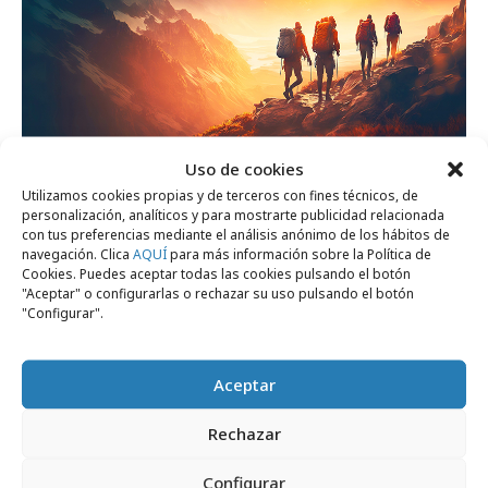
Uso de cookies
jueves, 16 de julio 2026
Utilizamos cookies propias y de terceros con fines técnicos, de
Las agencias creativas y de medios más
personalización, analíticos y para mostrarte publicidad relacionada
con tus preferencias mediante el análisis anónimo de los hábitos de
atractivas para trabajar
navegación. Clica
AQUÍ
para más información sobre la Política de
Cookies. Puedes aceptar todas las cookies pulsando el botón
"Aceptar" o configurarlas o rechazar su uso pulsando el botón
"Configurar".
Profesionales
Aceptar
Rechazar
Configurar