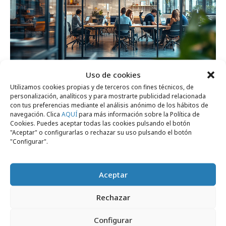
Uso de cookies
Utilizamos cookies propias y de terceros con fines técnicos, de
viernes, 22 de mayo 2026
personalización, analíticos y para mostrarte publicidad relacionada
Agencias creativas: suben salarios y
con tus preferencias mediante el análisis anónimo de los hábitos de
navegación. Clica
AQUÍ
para más información sobre la Política de
mejora la satisfacción de empleados
Cookies. Puedes aceptar todas las cookies pulsando el botón
"Aceptar" o configurarlas o rechazar su uso pulsando el botón
"Configurar".
Opinión
Aceptar
Rechazar
Configurar