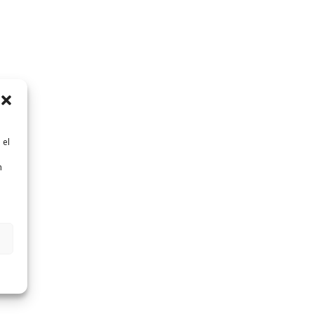
 el
n
n