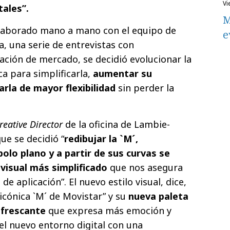
v
tales”.
M
laborado mano a mano con el equipo de
e
a, una serie de entrevistas con
ación de mercado, se decidió evolucionar la
ca para simplificarla,
aumentar su
rla de mayor flexibilidad
sin perder la
eative Director
de la oficina de Lambie-
ue se decidió “
redibujar la `M´,
olo plano y a partir de sus curvas se
visual más simplificado
que nos asegura
 de aplicación”. El nuevo estilo visual, dice,
 icónica `M´ de Movistar” y su
nueva paleta
efrescante
que expresa más emoción y
el nuevo entorno digital con una