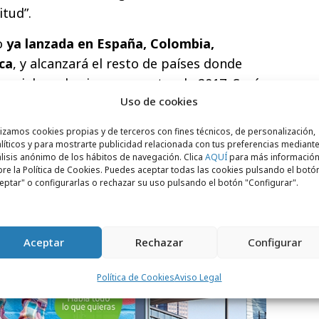
itud”.
o
ya lanzada en España, Colombia,
ca
, y alcanzará el resto de países donde
ercial en el primer semestre de 2017. Será
Uso de cookies
comenzará en canales digitales y
.
lizamos cookies propias y de terceros con fines técnicos, de personalización,
líticos y para mostrarte publicidad relacionada con tus preferencias mediante
lisis anónimo de los hábitos de navegación. Clica
AQUÍ
para más informació
re la Política de Cookies. Puedes aceptar todas las cookies pulsando el botó
eptar" o configurarlas o rechazar su uso pulsando el botón "Configurar".
Aceptar
Rechazar
Configurar
Política de Cookies
Aviso Legal