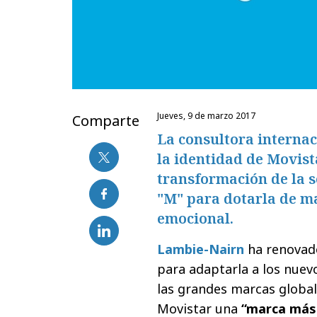
jueves, 9 de marzo 2017
Comparte
La consultora interna
la identidad de Movista
transformación de la s
"M" para dotarla de ma
emocional.
Lambie-Nairn
ha renovado
para adaptarla a los nuevo
las grandes marcas global
Movistar una
“marca más v