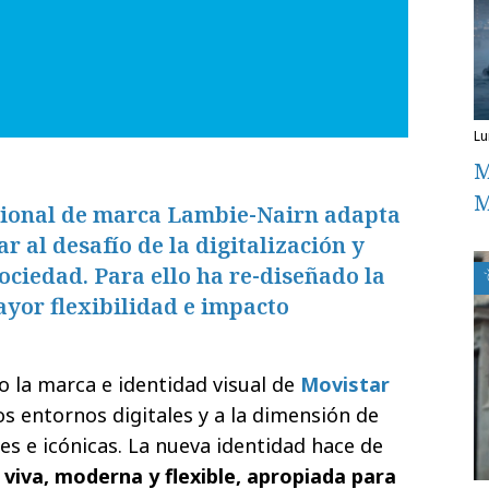
l
M
M
cional de marca Lambie-Nairn adapta
r al desafío de la digitalización y
ociedad. Para ello ha re-diseñado la
yor flexibilidad e impacto
 la marca e identidad visual de
Movistar
s entornos digitales y a la dimensión de
es e icónicas. La nueva identidad hace de
iva, moderna y flexible, apropiada para