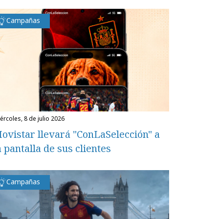
Campañas
miércoles, 8 de julio 2026
ovistar llevará "ConLaSelección" a
a pantalla de sus clientes
Campañas