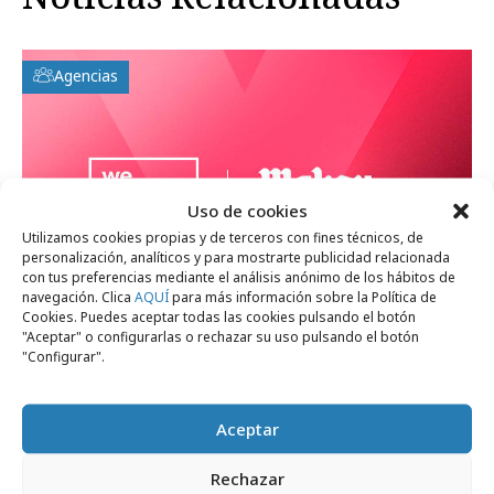
Agencias
Uso de cookies
Utilizamos cookies propias y de terceros con fines técnicos, de
personalización, analíticos y para mostrarte publicidad relacionada
con tus preferencias mediante el análisis anónimo de los hábitos de
navegación. Clica
AQUÍ
para más información sobre la Política de
Cookies. Puedes aceptar todas las cookies pulsando el botón
"Aceptar" o configurarlas o rechazar su uso pulsando el botón
martes, 14 de julio 2026
"Configurar".
We Are Social es la nueva agencia digital
de Mahou San Miguel
Aceptar
Rechazar
Empresas y Negocios