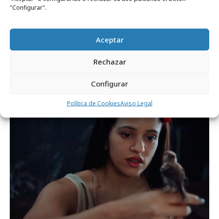
"Configurar".
miércoles, 22 de julio 2026
Aceptar
JCDecaux lidera el nuevo paradigma de la
Rechazar
publicidad exterior
Configurar
Festivales y premios
Política de Cookies
Aviso Legal