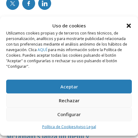
Noticias Relacionadas
Uso de cookies
Utilizamos cookies propias y de terceros con fines técnicos, de
personalización, analíticos y para mostrarte publicidad relacionada
con tus preferencias mediante el análisis anónimo de los hábitos de
Campañas
navegación. Clica
AQUÍ
para más información sobre la Política de
Cookies. Puedes aceptar todas las cookies pulsando el botón
"Aceptar" o configurarlas o rechazar su uso pulsando el botón
"Configurar".
Aceptar
Rechazar
Configurar
Política de Cookies
Aviso Legal
miércoles, 29 de julio 2026
McDonald´s lanza un menú y