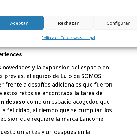
pequeño escenario que incorporaba un
acio, Lancôme presentó una actuación en
Aceptar
Rechazar
Configurar
 vocalista, quien interpretó la emblemática
 World“, de Louis Amstrong, sintonía de la
Política de Cookies
Aviso Legal
st belle".
eriences
s novedades y la expansión del espacio en
s previas, el equipo de Lujo de SOMOS
r frente a desafíos adicionales que fueron
e estos retos se encontraba la tarea de
 en desuso
como un espacio acogedor, que
 la felicidad, al tiempo que se cumplían los
recisión que requiere la marca Lancôme.
puesto un antes y un después en la