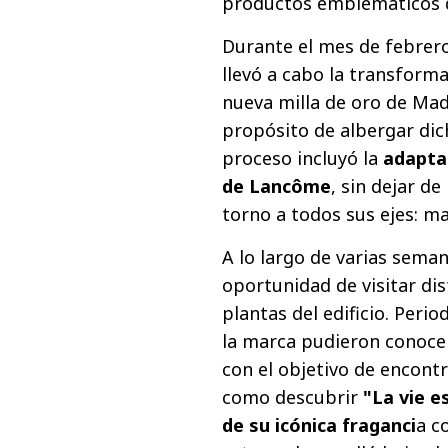
productos emblemáticos d
Durante el mes de febrer
llevó a cabo la transforma
nueva milla de oro de Madr
propósito de albergar dic
proceso incluyó la
adaptac
de Lancôme
, sin dejar d
torno a todos sus ejes: m
A lo largo de varias seman
oportunidad de visitar dis
plantas del edificio. Perio
la marca pudieron conoce
con el objetivo de encontra
como descubrir
"La vie e
de su icónica fraganci
a c