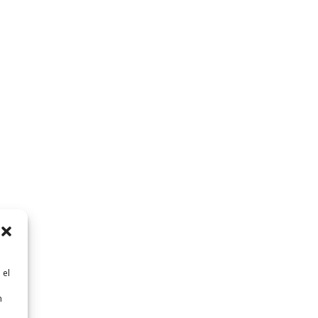
 el
n
n