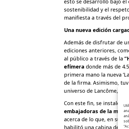
esto se desarrolló bajo el
sostenibilidad y el respet
manifiesta a través del p
Una nueva edición carga
Además de disfrutar de un
ediciones anteriores, com
al público a través de la
“
efímera
donde más de 4.5
primera mano la nueva ‘La 
de la firma. Asimismo, tu
universo de Lancôme, esp
Con este fin, se instaló u
Uti
embajadoras de la marca
ana
aná
acerca de lo que, en su op
sob
"Ac
habilitó una cabina de gra