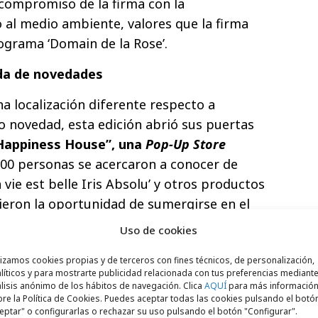
 compromiso de la firma con la
o al medio ambiente, valores que la firma
rograma ‘Domain de la Rose’.
da de novedades
a localización diferente respecto a
o novedad, esta edición abrió sus puertas
Happiness House”, una
Pop-Up Store
00 personas se acercaron a conocer de
vie est belle Iris Absolu’ y otros productos
vieron la oportunidad de sumergirse en el
ecialmente diseñado para esta ocasión.
Uso de cookies
n
panel interactivo en el cual las
lizamos cookies propias y de terceros con fines técnicos, de personalización,
 compartían sus experiencias personales
líticos y para mostrarte publicidad relacionada con tus preferencias mediante
lisis anónimo de los hábitos de navegación. Clica
AQUÍ
para más informació
inión, hace la vida bella. Además, se
re la Política de Cookies. Puedes aceptar todas las cookies pulsando el botó
eptar" o configurarlas o rechazar su uso pulsando el botón "Configurar".
bación en 360º para la creación de