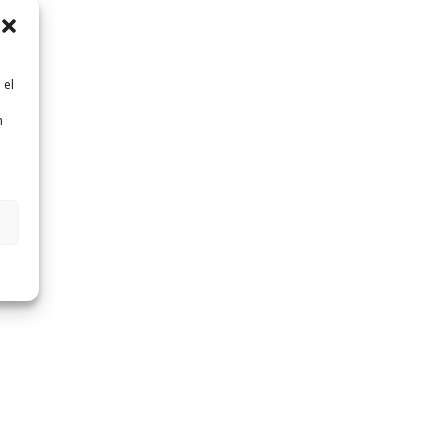
 el
n
n