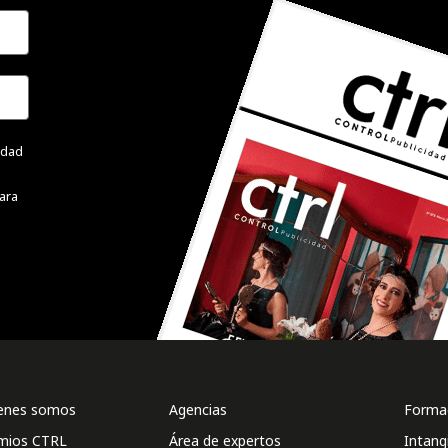
cidad
ara
enes somos
Agencias
Formac
mios CTRL
Área de expertos
Intang