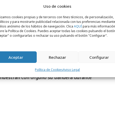
 ‘Orgullo por Bandera’ pretende reconocer
Uso de cookies
que visibilizan al colectivo todos los días
 la mera reivindicación puntual, y
lizamos cookies propias y de terceros con fines técnicos, de personalización,
líticos y para mostrarte publicidad relacionada con tus preferencias mediante
n insight presente en gran parte de la
lisis anónimo de los hábitos de navegación. Clica
AQUÍ
para más informació
andro Gómez,
PR & Brand Manager
de
re la Política de Cookies. Puedes aceptar todas las cookies pulsando el botó
eptar" o configurarlas o rechazar su uso pulsando el botón "Configurar".
mares,
Executive Creative Director
de
 esta campaña hemos querido ayudar a
Aceptar
Rechazar
Configurar
lizando su plataforma de comunicación ‘Viva
o’, y reconocer, celebrar y dar la visibilidad
Política de Cookies
Aviso Legal
 muestran con orgullo su bandera durante