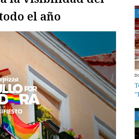
todo el año
T
"