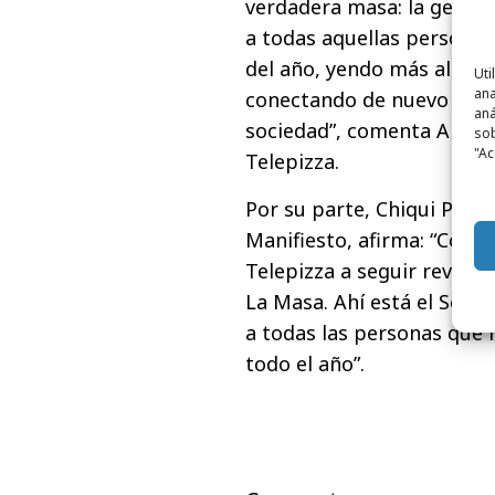
verdadera masa: la gente.
a todas aquellas personas 
del año, yendo más allá de
Uti
ana
conectando de nuevo con u
aná
sociedad”, comenta Alej
sob
"Ac
Telepizza.
Por su parte, Chiqui Palo
Manifiesto, afirma: “Con
Telepizza a seguir revita
La Masa. Ahí está el Secret
a todas las personas que
todo el año”.