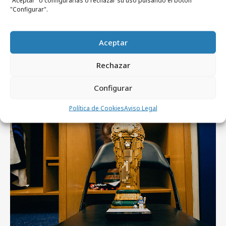
El coste de la mujer perfecta
"Configurar".
Aceptar
Rechazar
Artículos recientes
Configurar
Campañas
Política de Cookies
Aviso Legal