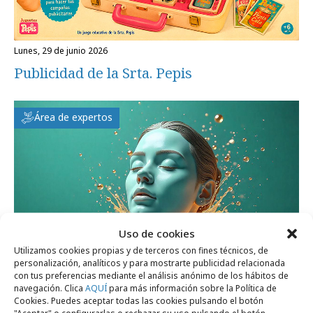
lunes, 29 de junio 2026
Publicidad de la Srta. Pepis
Área de expertos
Uso de cookies
Utilizamos cookies propias y de terceros con fines técnicos, de
personalización, analíticos y para mostrarte publicidad relacionada
con tus preferencias mediante el análisis anónimo de los hábitos de
navegación. Clica
AQUÍ
para más información sobre la Política de
lunes, 8 de junio 2026
Cookies. Puedes aceptar todas las cookies pulsando el botón
"Aceptar" o configurarlas o rechazar su uso pulsando el botón