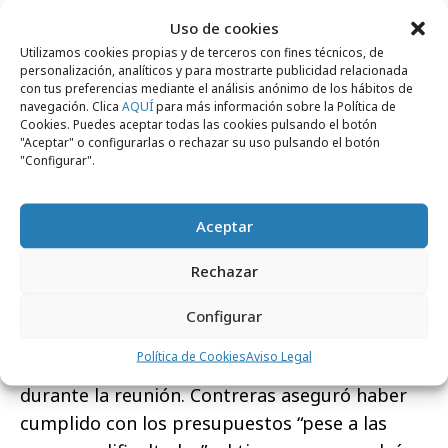
tendrá su solución con la incorporación de dos
nuevas fcciones a finales de 2010. El consejero
Uso de cookies
Utilizamos cookies propias y de terceros con fines técnicos, de
delegado cree el año próximo va a ser
personalización, analíticos y para mostrarte publicidad relacionada
“trascendente” para la historia de la televisión
con tus preferencias mediante el análisis anónimo de los hábitos de
navegación. Clica
AQUÍ
para más información sobre la Política de
en España “con la llegada de la
nueva ley
Cookies. Puedes aceptar todas las cookies pulsando el botón
audiovisual
, el
modelo sin publicidad de TVE
,
"Aceptar" o configurarlas o rechazar su uso pulsando el botón
"Configurar".
el apagón analógico
y la
asignación de los
nuevos múltiples
”. Además, se muestra
expectante para el nuevo año donde confían
Aceptar
“que La Sexta toque techo con un ocho por
Rechazar
ciento de share”.
Configurar
Política de Cookies
Aviso Legal
La
crisis económica
también tuvo cabida
durante la reunión. Contreras aseguró haber
cumplido con los presupuestos “pese a las