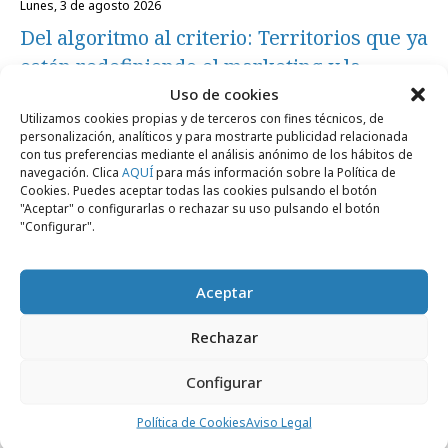
lunes, 3 de agosto 2026
Del algoritmo al criterio: Territorios que ya
están redefiniendo el marketing y la
comunicación
Uso de cookies
Utilizamos cookies propias y de terceros con fines técnicos, de
personalización, analíticos y para mostrarte publicidad relacionada
con tus preferencias mediante el análisis anónimo de los hábitos de
Agencias
navegación. Clica
AQUÍ
para más información sobre la Política de
Cookies. Puedes aceptar todas las cookies pulsando el botón
"Aceptar" o configurarlas o rechazar su uso pulsando el botón
"Configurar".
Aceptar
Rechazar
Configurar
viernes, 24 de julio 2026
Política de Cookies
Aviso Legal
Cómo destacar en agosto cuando otras