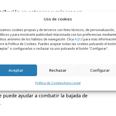
tribución en estancos y quioscos ya
Uso de cookies
 red de estancos y quioscos
lizamos cookies propias y de terceros con fines técnicos, de personalización,
líticos y para mostrarte publicidad relacionada con tus preferencias mediante
 en la ciudad
, que permitirá al usuario
lisis anónimo de los hábitos de navegación. Clica
AQUÍ
para más informació
re la Política de Cookies. Puedes aceptar todas las cookies pulsando el botó
 venta cercano donde alquilar una batería
eptar" o configurarlas o rechazar su uso pulsando el botón "Configurar".
 colabora con la asociación Estanquers de
 servicio entre los estancos, y con la
ssional de Venedors de Premsa de
Aceptar
Rechazar
Configurar
ra promoverlo entre los quioscos y tiendas
mpy de alquiler de baterías es un servicio
Política de Cookies
Aviso Legal
ncos como quioscos de Barcelona
e puede ayudar a combatir la bajada de
.