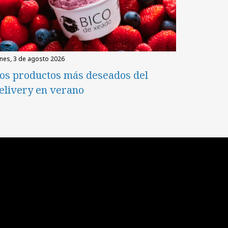
unes, 3 de agosto 2026
os productos más deseados del
elivery en verano