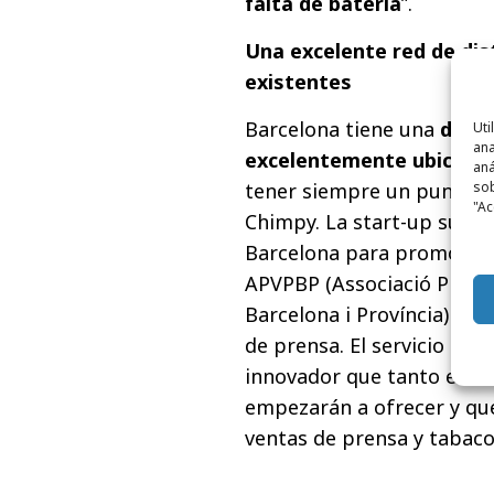
falta de batería
”.
Una excelente red de dis
existentes
Barcelona tiene una
densa
Uti
ana
excelentemente ubicados
aná
sob
tener siempre un punto de
"Ac
Chimpy. La start-up suiza
Barcelona para promover el
APVPBP (Associació Profe
Barcelona i Província) pa
de prensa. El servicio Chi
innovador que tanto esta
empezarán a ofrecer y qu
ventas de prensa y tabaco