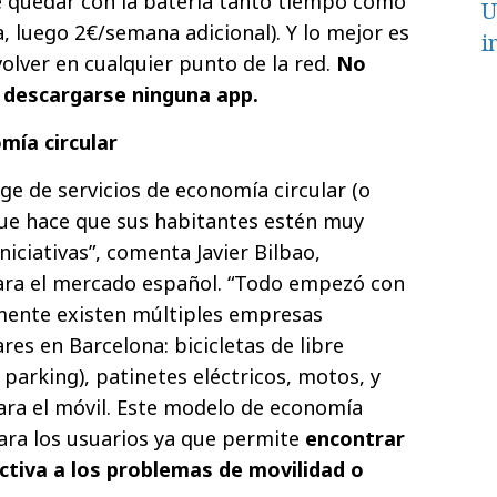
e quedar con la batería tanto tiempo como
U
, luego 2€/semana adicional). Y lo mejor es
i
lver en cualquier punto de la red.
No
i descargarse ninguna app.
mía circular
ge de servicios de economía circular (o
que hace que sus habitantes estén muy
niciativas”, comenta Javier Bilbao,
ra el mercado español. “Todo empezó con
lmente existen múltiples empresas
ares en Barcelona: bicicletas de libre
 parking), patinetes eléctricos, motos, y
ara el móvil. Este modelo de economía
ara los usuarios ya que permite
encontrar
ectiva a los problemas de movilidad o