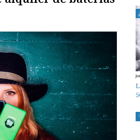
j
L
5