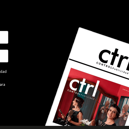
cidad
ara