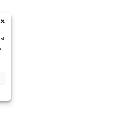
 el
n
n