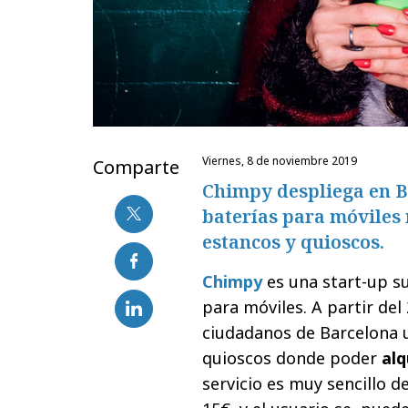
viernes, 8 de noviembre 2019
Comparte
Chimpy despliega en Ba
baterías para móviles
estancos y quioscos.
Chimpy
es una start-up su
para móviles. A partir del
ciudadanos de Barcelona 
quioscos donde poder
alq
servicio es muy sencillo d