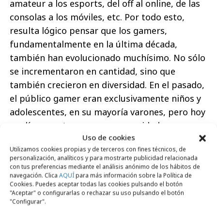
amateur a los esports, del off al online, de las
consolas a los móviles, etc. Por todo esto,
resulta lógico pensar que los gamers,
fundamentalmente en la última década,
también han evolucionado muchísimo. No sólo
se incrementaron en cantidad, sino que
también crecieron en diversidad. En el pasado,
el público gamer eran exclusivamente niños y
adolescentes, en su mayoría varones, pero hoy
en día encontramos una comunidad con mayor
Uso de cookies
variedad en cuanto a edad, género y
Utilizamos cookies propias y de terceros con fines técnicos, de
preferencias de juego. Por ejemplo, el
personalización, analíticos y para mostrarte publicidad relacionada
promedio de edad actual en España es de 30
con tus preferencias mediante el análisis anónimo de los hábitos de
navegación. Clica
AQUÍ
para más información sobre la Política de
años y las mujeres representan el 45% del
Cookies. Puedes aceptar todas las cookies pulsando el botón
total de los jugadores. Según un reciente
"Aceptar" o configurarlas o rechazar su uso pulsando el botón
"Configurar".
informe de WARC, el 72% de las personas