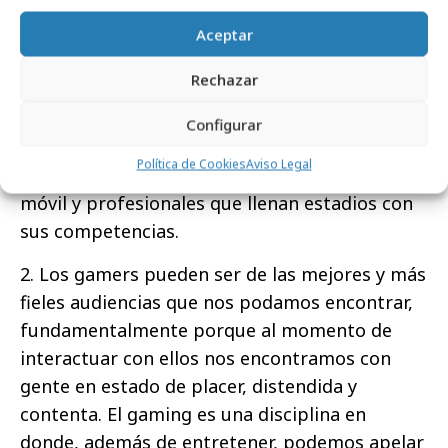
entre 35-54 y un 46% de los mayores de 55
años juegan a los videojuegos al menos una
Aceptar
vez a la semana. En resumen, la comunidad
Rechazar
gamer cada día es más robusta y heterogénea,
en la misma encontramos amalgamados a
Configurar
niños que juegan en línea desde el ordenador,
Política de Cookies
Aviso Legal
señoras apasionadas por el candy crush en el
móvil y profesionales que llenan estadios con
sus competencias.
2. Los gamers pueden ser de las mejores y más
fieles audiencias que nos podamos encontrar,
fundamentalmente porque al momento de
interactuar con ellos nos encontramos con
gente en estado de placer, distendida y
contenta. El gaming es una disciplina en
donde, además de entretener, podemos apelar