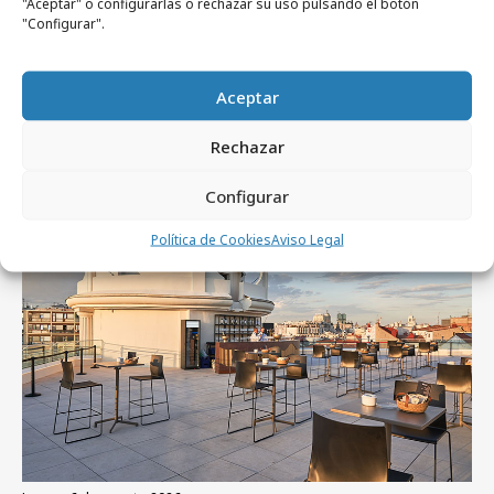
"Aceptar" o configurarlas o rechazar su uso pulsando el botón
"Configurar".
Aceptar
Artículos recientes
Rechazar
Configurar
Empresas y Negocios
Política de Cookies
Aviso Legal