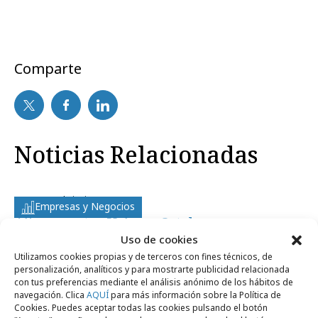
Comparte
Noticias Relacionadas
martes, 11 de junio 2013
Empresas y Negocios
Alianza entre Volvo y Cetelem
Uso de cookies
Utilizamos cookies propias y de terceros con fines técnicos, de
jueves, 10 de mayo 2012
Empresas y Negocios
personalización, analíticos y para mostrarte publicidad relacionada
Cetelem empieza a trabajar con
con tus preferencias mediante el análisis anónimo de los hábitos de
navegación. Clica
AQUÍ
para más información sobre la Política de
Wunderman
Cookies. Puedes aceptar todas las cookies pulsando el botón