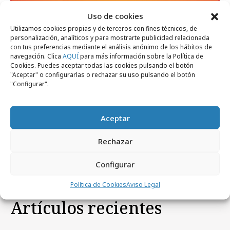
Uso de cookies
Utilizamos cookies propias y de terceros con fines técnicos, de
personalización, analíticos y para mostrarte publicidad relacionada
con tus preferencias mediante el análisis anónimo de los hábitos de
navegación. Clica
AQUÍ
para más información sobre la Política de
lunes, 8 de febrero 2016
Cookies. Puedes aceptar todas las cookies pulsando el botón
GfK impulsa su digitalización con la
"Aceptar" o configurarlas o rechazar su uso pulsando el botón
"Configurar".
adquisición de Netquest
Aceptar
viernes, 20 de septiembre 2013
Empresas y Negocios
Netquest abre nueva oficina en Nueva York
Rechazar
Configurar
Política de Cookies
Aviso Legal
Artículos recientes