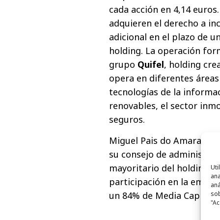
cada acción en 4,14 euros
adquieren el derecho a in
adicional en el plazo de u
holding. La operación for
grupo
Quifel
, holding cr
opera en diferentes áreas
tecnologías de la informa
renovables, el sector inmob
seguros.
Miguel Pais do Amaral fue
su consejo de administrac
mayoritario del holding h
Uti
ana
participación en la empre
aná
sob
un 84% de Media Capital.
"Ac