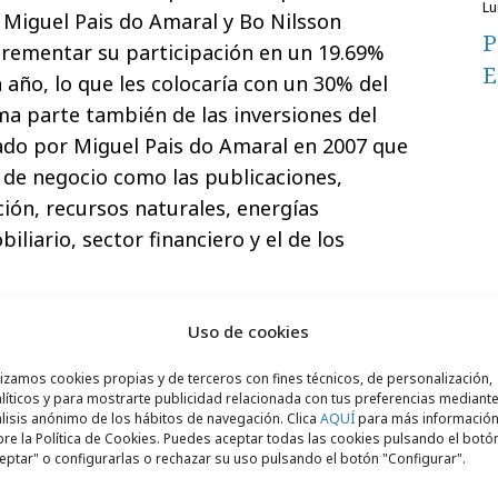
l
. Miguel Pais do Amaral y Bo Nilsson
P
crementar su participación en un 19.69%
E
n año, lo que les colocaría con un 30% del
ma parte también de las inversiones del
eado por Miguel Pais do Amaral en 2007 que
 de negocio como las publicaciones,
ción, recursos naturales, energías
iliario, sector financiero y el de los
 fundador de Media Capital, presidente de
Uso de cookies
ión entre 2000 y 2007 y accionista
asta que en 2005 Prisa compró su
lizamos cookies propias y de terceros con fines técnicos, de personalización,
líticos y para mostrarte publicidad relacionada con tus preferencias mediante
sa. Con esta última venta Prisa mantiene
lisis anónimo de los hábitos de navegación. Clica
AQUÍ
para más informació
re la Política de Cookies. Puedes aceptar todas las cookies pulsando el botó
eptar" o configurarlas o rechazar su uso pulsando el botón "Configurar".