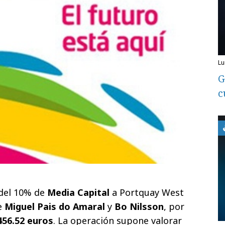
l
G
c
 del 10% de
Media Capital
a Portquay West
e
Miguel Pais do Amaral
y
Bo Nilsson
, por
456.52 euros
. La operación supone valorar