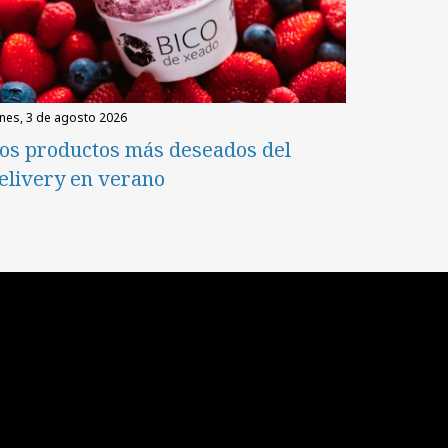
unes, 3 de agosto 2026
os productos más deseados del
elivery en verano