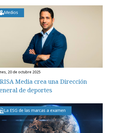
Medios
unes, 20 de octubre 2025
RISA Media crea una Dirección
eneral de deportes
La ESG de las marcas a examen