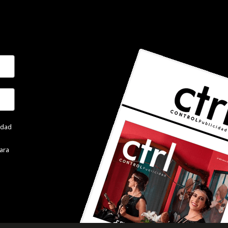
cidad
ara