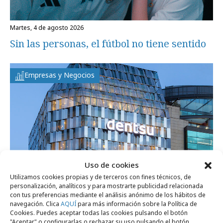
martes, 4 de agosto 2026
Sin las personas, el fútbol no tiene sentido
Empresas y Negocios
Uso de cookies
Utilizamos cookies propias y de terceros con fines técnicos, de
personalización, analíticos y para mostrarte publicidad relacionada
con tus preferencias mediante el análisis anónimo de los hábitos de
miércoles, 29 de julio 2026
navegación. Clica
AQUÍ
para más información sobre la Política de
Dentsu España celebra su primer
Cookies. Puedes aceptar todas las cookies pulsando el botón
"Aceptar" o configurarlas o rechazar su uso pulsando el botón