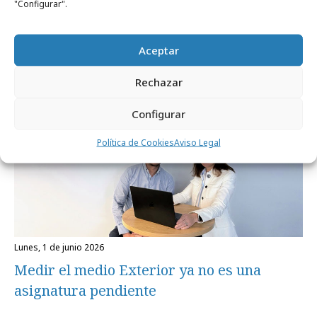
Smartme Analytics refuerza su equipo de
"Configurar".
Measurement
Aceptar
Profesionales
Rechazar
Configurar
Política de Cookies
Aviso Legal
lunes, 1 de junio 2026
Medir el medio Exterior ya no es una
asignatura pendiente