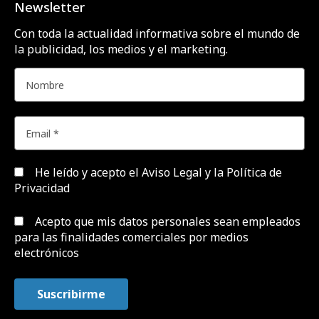
examen
Newsletter
Suscríbete
Marcas y ESG
Con toda la actualidad informativa sobre el mundo de
Contacto
la publicidad, los medios y el marketing.
Medios
Agencias
Opinión
Área de expertos
Profesionales
Campañas
Targets
Empresas y Negocios
Videos
Festivales y premios
Formación y estudios
He leído y acepto el
Aviso Legal y la Política de
Privacidad
Aviso Legal y Política de
Configurar Cookies
Privacidad
Acepto que mis datos personales sean empleados
Publicidad
para las finalidades comerciales por medios
Política de Cookies
electrónicos
Copyright 2019 - 2026 | Diseño web por
Agile Digital Agency