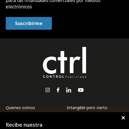
para las finalidades comerciales por medios
electrónicos
Quienes somos
Intangible pero cierto
Premios CTRL
Internacional
Recibe nuestra
Revista CTRL
La ESG de las marcas a