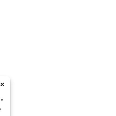
 el
n
n