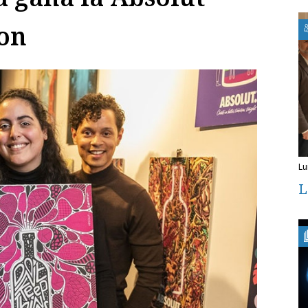
ion
l
L