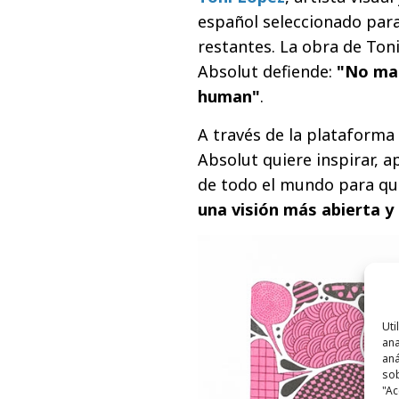
español seleccionado para
restantes. La obra de Toni
Absolut defiende:
"No mat
human"
.
A través de la plataforma 
Absolut quiere inspirar, 
de todo el mundo para qu
una visión más abierta 
Uti
ana
aná
sob
"Ac