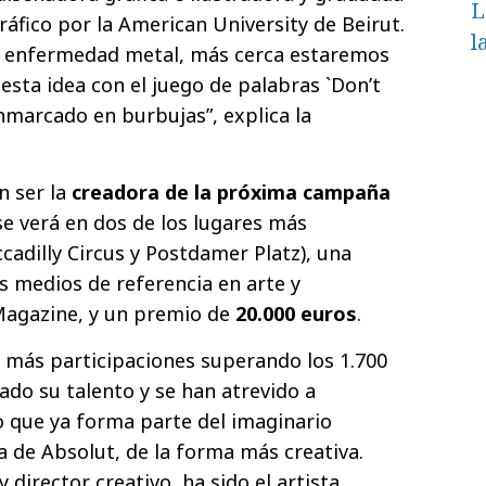
L
ráfico por la American University de Beirut.
l
 enfermedad metal, más cerca estaremos
 esta idea con el juego de palabras `Don’t
nmarcado en burbujas”, explica la
n ser la
creadora de la próxima campaña
se verá en dos de los lugares más
cadilly Circus y Postdamer Platz), una
s medios de referencia en arte y
 Magazine, y un premio de
20.000 euros
.
n más participaciones superando los 1.700
ado su talento y se han atrevido a
 que ya forma parte del imaginario
lla de Absolut, de la forma más creativa.
 y director creativo, ha sido el artista