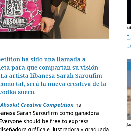
L
I
etition ha sido una llamada a
aneta para que compartan su visión
 La artista libanesa Sarah Saroufim
como tal, será la nueva creativa de la
vodka sueco.
l
Absolut Creative Competition
ha
libanesa Sarah Saroufirm como ganadora
Everyone should be free to express
ju
diseñadora gráfica e ilustradora y graduada