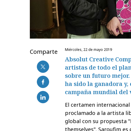
miércoles, 22 de mayo 2019
Comparte
Absolut Creative Comp
artistas de todo el pl
sobre un futuro mejor.
ha sido la ganadora y, 
campaña mundial del 
El certamen internaciona
proclamado a la artista 
global con su propuesta "
themselves". Saroufim es 