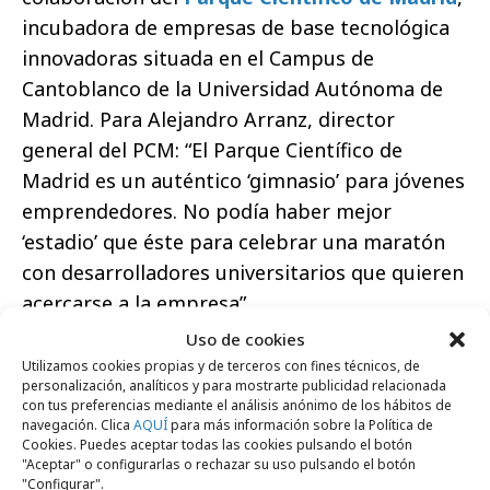
incubadora de empresas de base tecnológica
innovadoras situada en el Campus de
Cantoblanco de la Universidad Autónoma de
Madrid. Para Alejandro Arranz, director
general del PCM: “El Parque Científico de
Madrid es un auténtico ‘gimnasio’ para jóvenes
emprendedores. No podía haber mejor
‘estadio’ que éste para celebrar una maratón
con desarrolladores universitarios que quieren
acercarse a la empresa”.
Uso de cookies
El maratón ha contado además con la
Utilizamos cookies propias y de terceros con fines técnicos, de
colaboración de empresas como Microsoft,
personalización, analíticos y para mostrarte publicidad relacionada
con tus preferencias mediante el análisis anónimo de los hábitos de
Sony, Nespresso, Coca Cola, Redbull, Nestlé,
navegación. Clica
AQUÍ
para más información sobre la Política de
Dove, Renova o Colgate, que han contribuido
Cookies. Puedes aceptar todas las cookies pulsando el botón
"Aceptar" o configurarlas o rechazar su uso pulsando el botón
con premios y productos para el
“kit de
"Configurar".