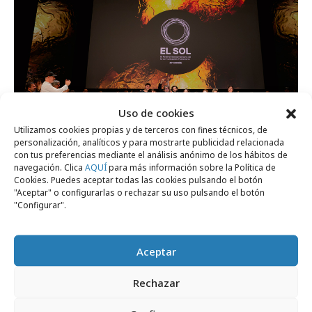
Uso de cookies
Utilizamos cookies propias y de terceros con fines técnicos, de
personalización, analíticos y para mostrarte publicidad relacionada
con tus preferencias mediante el análisis anónimo de los hábitos de
navegación. Clica
AQUÍ
para más información sobre la Política de
sábado, 30 de mayo 2026
Cookies. Puedes aceptar todas las cookies pulsando el botón
"Aceptar" o configurarlas o rechazar su uso pulsando el botón
El Sol 2026 se alimenta de la pasión por la
"Configurar".
profesión
Aceptar
Festivales y premios
Rechazar