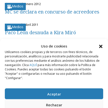
viernes, 13 de enero 2012
Medios
MC se declara en concurso de acreedores
martes, 19 de abril 2011
Medios
Paco León desnuda a Kira Miró
martes, 6 de julio 2010
Uso de cookies
Empresas y Negocios
Utilizamos cookies propias y de terceros con fines técnicos, de
MC Ediciones y Focus Ediciones se
personalización, analíticos y para mostrarte publicidad relacionada
fusionan
con tus preferencias mediante el análisis anónimo de los hábitos de
navegación. Clica
AQUÍ
para más información sobre la Política de
Cookies. Puedes aceptar todas las cookies pulsando el botón
"Aceptar" o configurarlas o rechazar su uso pulsando el botón
"Configurar".
Artículos recientes
Aceptar
Rechazar