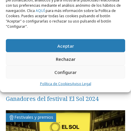
personalización, analíticos y para mostrarte publicidad relacionada
con tus preferencias mediante el análisis anónimo de los hábitos de
navegación. Clica
AQUÍ
para más información sobre la Política de
Festivales y premios
Cookies. Puedes aceptar todas las cookies pulsando el botón
"Aceptar" o configurarlas o rechazar su uso pulsando el botón
"Configurar".
Aceptar
Rechazar
Configurar
Política de Cookies
Aviso Legal
viernes, 31 de mayo 2024
Ganadores del festival El Sol 2024
Festivales y premios