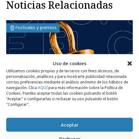
Noticias Relacionadas
Festivales y premios
Uso de cookies
Utilizamos cookies propias y de terceros con fines técnicos, de
personalización, analíticos y para mostrarte publicidad relacionada
con tus preferencias mediante el análisis anónimo de los hábitos de
navegación. Clica
AQUÍ
para más información sobre la Política de
Cookies. Puedes aceptar todas las cookies pulsando el botón
"Aceptar" o configurarlas o rechazar su uso pulsando el botón
"Configurar".
martes, 10 de marzo 2026
El Chupete 2026 abre el plazo de
Aceptar
inscripciones
Rechazar