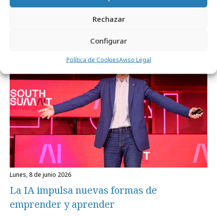
Noticias Relacionadas
Rechazar
Configurar
Empresas y Negocios
Política de Cookies
Aviso Legal
lunes, 8 de junio 2026
La IA impulsa nuevas formas de
emprender y aprender