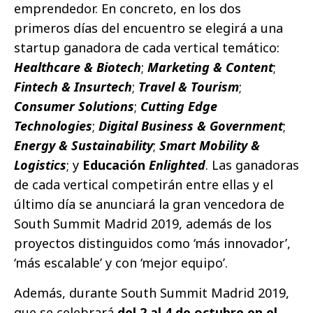
emprendedor. En concreto, en los dos
primeros días del encuentro se elegirá a una
startup ganadora de cada vertical temático:
Healthcare & Biotech
;
Marketing & Content
;
Fintech & Insurtech
;
Travel & Tourism
;
Consumer Solutions
;
Cutting Edge
Technologies
;
Digital Business & Government
;
Energy & Sustainability
;
Smart Mobility &
Logistics
; y
Educación
Enlighted
. Las ganadoras
de cada vertical competirán entre ellas y el
último día se anunciará la gran vencedora de
South Summit Madrid 2019, además de los
proyectos distinguidos como ‘más innovador’,
‘más escalable’ y con ‘mejor equipo’.
Además, durante South Summit Madrid 2019,
que se celebrará
del 2 al 4 de octubre en el