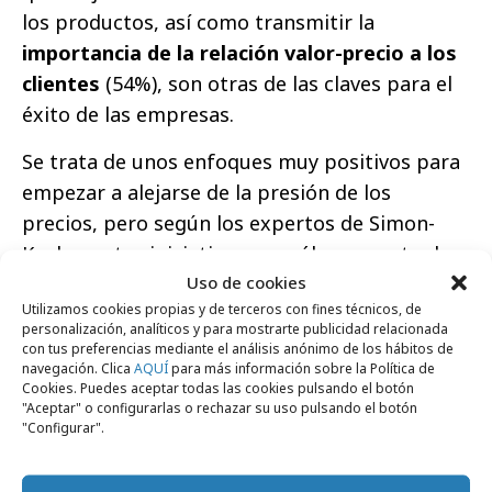
los productos, así como transmitir la
importancia de la relación valor-precio a los
clientes
(54%), son otras de las claves para el
éxito de las empresas.
Se trata de unos enfoques muy positivos para
empezar a alejarse de la presión de los
precios, pero según los expertos de Simon-
Kucher estas iniciativas son sólo un punto de
Uso de cookies
partida. En un mercado cada vez más
Utilizamos cookies propias y de terceros con fines técnicos, de
competitivo y globalizado, mejorar los
personalización, analíticos y para mostrarte publicidad relacionada
beneficios empresariales obliga a las
con tus preferencias mediante el análisis anónimo de los hábitos de
navegación. Clica
AQUÍ
para más información sobre la Política de
compañías a implantar una estrategia de
Cookies. Puedes aceptar todas las cookies pulsando el botón
pricing desde el inicio del desarrollo de los
"Aceptar" o configurarlas o rechazar su uso pulsando el botón
"Configurar".
productos, incluyendo
procesos y métodos
específicos que permitan gestionar los