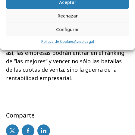
precios de forma eficiente.
Además, es
Aceptar
necesario que este nuevo plan de gestión sea
Rechazar
horizontal, es decir, que involucre a todos los
departamentos de la organización sin
Configurar
limitarse exclusivamente al área de ventas, y
Política de Cookies
Aviso Legal
que esté preparado para la era digital. Sólo
así, las empresas podrán entrar en el ránking
de “las mejores” y vencer no sólo las batallas
de las cuotas de venta, sino la guerra de la
rentabilidad empresarial.
Comparte