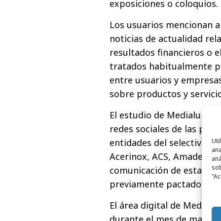
exposiciones o coloquios.
Los usuarios mencionan a
noticias de actualidad rel
resultados financieros o 
tratados habitualmente po
entre usuarios y empresa
sobre productos y servicio
El estudio de Medialuna p
redes sociales de las prin
entidades del selectivo s
Uti
ana
Acerinox, ACS, Amadeus, G
aná
sob
comunicación de estas en
"Ac
previamente pactados de l
El área digital de Medialu
durante el mes de mayo de