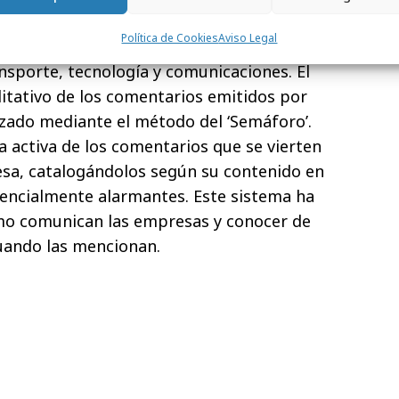
e expertos ha organizado a las empresas
Política de Cookies
Aviso Legal
a, seguros, distribución alimentaria,
ansporte, tecnología y comunicaciones. El
alitativo de los comentarios emitidos por
lizado mediante el método del ‘Semáforo’.
a activa de los comentarios que se vierten
esa, catalogándolos según su contenido en
tencialmente alarmantes. Este sistema ha
mo comunican las empresas y conocer de
uando las mencionan.