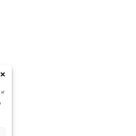
 el
n
n