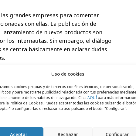
 las grandes empresas para comentar
acionadas con ellas. La publicación de
el lanzamiento de nuevos productos son
r los internautas. Sin embargo, el diálogo
s se centra básicamente en aclarar dudas
s.
one de manifiesto la activa presencia en
Uso de cookies
cipales empresas del país. Solo cinco
e mantienen al margen de estas prácticas:
lizamos cookies propias y de terceros con fines técnicos, de personalización,
líticos y para mostrarte publicidad relacionada con tus preferencias mediante
rifols y Viscofan. No obstante, la
lisis anónimo de los hábitos de navegación. Clica
AQUÍ
para más informació
re la Política de Cookies. Puedes aceptar todas las cookies pulsando el botó
tidades está delimitada a unos contenidos
eptar" o configurarlas o rechazar su uso pulsando el botón "Configurar".
os que casi nunca se salen.
na ha llevado a cabo esta investigación
Aceptar
Rechazar
Configurar
 2013. Para recabar datos y extraer