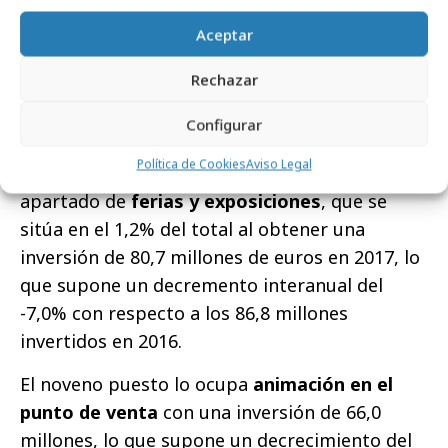
que representa el 1,9% dentro de los
medios
Aceptar
no convencionales
, registra un descenso en la
inversión del -0,2% frente a los 131,6 millones
Rechazar
que supuso en 2016.
Configurar
En el siguiente puesto por volumen de negocio
Política de Cookies
Aviso Legal
en
medios no convencionales
está el
apartado de
ferias y exposiciones
, que se
sitúa en el 1,2% del total al obtener una
inversión de 80,7 millones de euros en 2017, lo
que supone un decremento interanual del
-7,0% con respecto a los 86,8 millones
invertidos en 2016.
El noveno puesto lo ocupa
animación en el
punto de venta
con una inversión de 66,0
millones, lo que supone un decrecimiento del