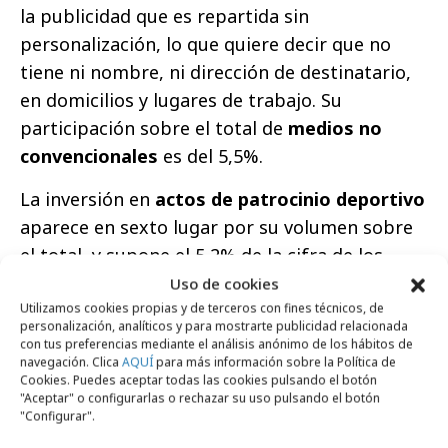
la publicidad que es repartida sin
personalización, lo que quiere decir que no
tiene ni nombre, ni dirección de destinatario,
en domicilios y lugares de trabajo. Su
participación sobre el total de
medios no
convencionales
es del 5,5%.
La inversión en
actos de patrocinio deportivo
aparece en sexto lugar por su volumen sobre
el total, y supone el 5,2% de la cifra de los
medios no convencionales
. Su cifra de
Uso de cookies
inversión ha aumentado en 2017 un 4,6%,
Utilizamos cookies propias y de terceros con fines técnicos, de
personalización, analíticos y para mostrarte publicidad relacionada
hasta situarse en los 358,6 millones de euros
con tus preferencias mediante el análisis anónimo de los hábitos de
navegación. Clica
AQUÍ
para más información sobre la Política de
frente a los 342,8 del año anterior.
Cookies. Puedes aceptar todas las cookies pulsando el botón
"Aceptar" o configurarlas o rechazar su uso pulsando el botón
Anuarios, guías y directorios
, séptimo medio
"Configurar".
por inversión con 131,4 millones de euros y